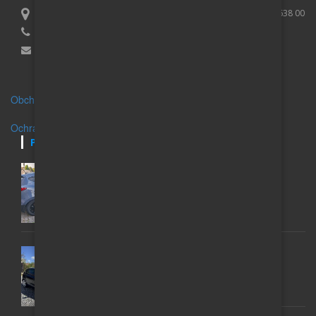
Lucie Purčová, IČO 01007173, Vaculíkova 531/8, Brno Lesná 638 00
+420 739 079 395
Email:
info@auto-inzerce.cz
Obchodní podmínky
Ochrana osobních údajů
POSLEDNÍ INZERÁTY
HYUNDAI IX35; 1 MAJITEL, GARÁŽOVANÝ, 2,0,
AUTOMAT 4X4
200 000 Kč
VW GOLF 6 1.6 TDI (77 KW) – MATCH 2012 ROK
135 000 Kč