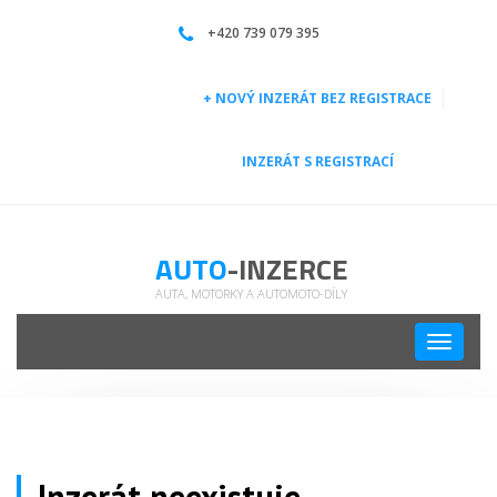
Mercedes-Benz ML 350 LPG | Auto | | Auto-inzerce
+420 739 079 395
+ NOVÝ INZERÁT BEZ REGISTRACE
INZERÁT S REGISTRACÍ
AUTO
-INZERCE
AUTA, MOTORKY A AUTOMOTO-DÍLY
Toggle
navigati
Inzerát neexistuje