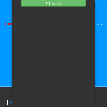
Příjmout vše
náhradních dílů.
Inzerce - auto moto díly, náhradní díly a příslušenství.
TOPujte Inzerát
a získáte předvyplněnou kupní smlouvu, plnou moc a
ceduli za okno
Auta Škoda
Auto do 10 000,- Kč
Auta Volkswagen
Auto do 50 000,- Kč
Auta Audi
Auto do 100 000,- Kč
Auta Honda
Auto do 200 000,- Kč
Auta Toyota
Auto do 400 000,- Kč
Auta
Renault
Auto nad 400 000,- Kč
KONTAKTUJTE NÁS