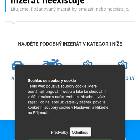
Litujeme! Požadovaný inzerát byl smazán nebo neexistuje.
NAJDĚTE PODOBNÝ INZERÁT V KATEGORII NÍŽE
AUTO
MOTO
AUTO-DÍLY
MOTO-DÍLY
Souhlas se soubory cookie
Tento web používá soubory cookie, které
pomáhají fungování webu a také ke sledování
vaší interakce s naším webem. Abychom však
zajistili co nejlepší uživatelský zážitek, povolte
konkrétní soubory cookie v Nastavení a klikněte
na Přijmout..
Předvolby
Odmítnout
Auto Inzerce zdarma,
prodej nových i ojetých aut, motorek a