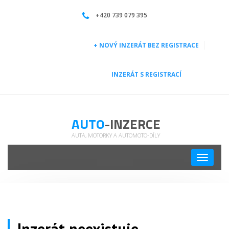
| Auto-inzerce
+420 739 079 395
+ NOVÝ INZERÁT BEZ REGISTRACE
INZERÁT S REGISTRACÍ
AUTO
-INZERCE
AUTA, MOTORKY A AUTOMOTO-DÍLY
Toggle
navigati
Inzerát neexistuje