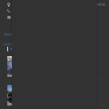
Lucie Purčová, IČO 01007173, Vaculíkova 531/8, Brno Lesná 638 00
+420 739 079 395
Email:
info@auto-inzerce.cz
Obchodní podmínky
Ochrana osobních údajů
POSLEDNÍ INZERÁTY
HYUNDAI IX35; 1 MAJITEL, GARÁŽOVANÝ, 2,0,
AUTOMAT 4X4
200 000 Kč
VW GOLF 6 1.6 TDI (77 KW) – MATCH 2012 ROK
135 000 Kč